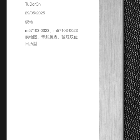
作
TuDorCn
者
发
29/05/2025
布
分
骏珏
于
类
标
m57103-0023
、
m57103-0023
签
实物图
、
帝舵腕表
、
骏珏双位
日历型