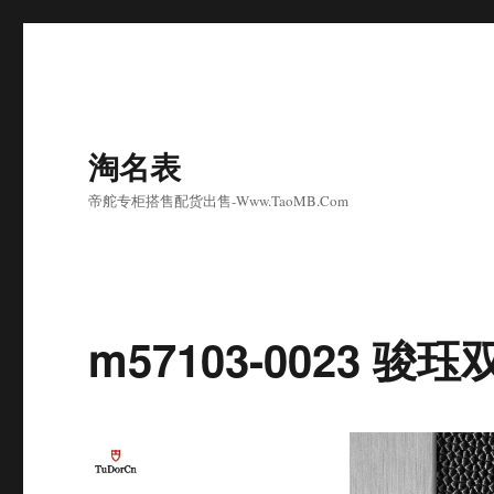
淘名表
帝舵专柜搭售配货出售-Www.TaoMB.Com
m57103-0023 