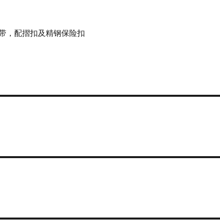
带，配摺扣及精钢保险扣