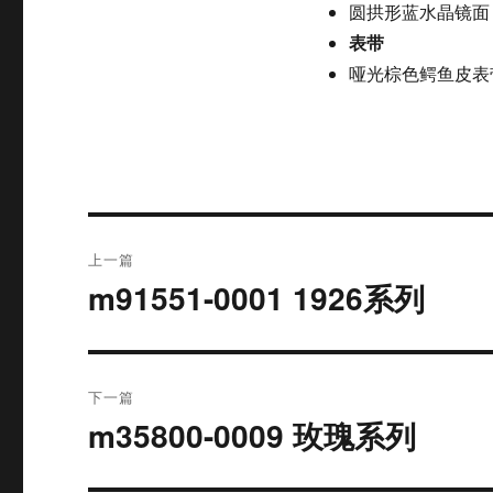
圆拱形蓝水晶镜面
表带
哑光棕色鳄鱼皮表
文
上一篇
章
m91551-0001 1926系列
上
篇
导
文
航
章：
下一篇
m35800-0009 玫瑰系列
下
篇
文