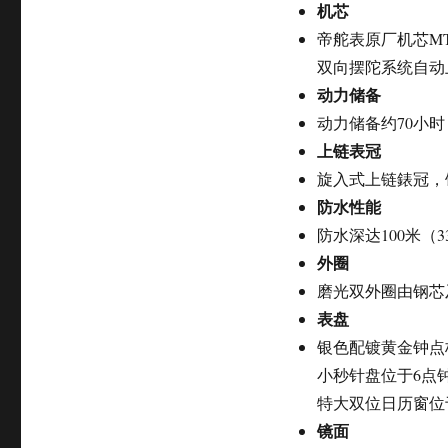
机芯
帝舵表原厂机芯MT5
双向摆陀系统自动
动力储备
动力储备约70小时
上链表冠
旋入式上链錶冠，
防水性能
防水深达100米（3
外圈
磨光双外圈由钢芯
表盘
银色配镀黄金钟点
小秒针盘位于6点
特大双位日历窗位
镜面