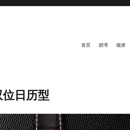
首页
碧湾
领潜
骏珏双位日历型