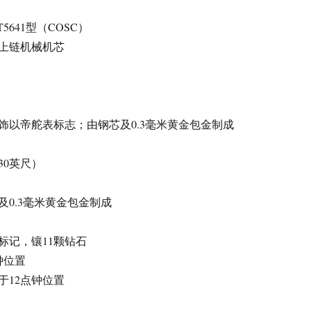
641型（COSC）
上链机械机芯
饰以帝舵表标志；由钢芯及0.3毫米黄金包金制成
30英尺）
及0.3毫米黄金包金制成
标记，镶11颗钻石
钟位置
于12点钟位置