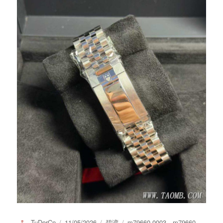
作
发
分
标
TuDorCn
11/05/2026
碧湾
m79660-0003
、
m79660-