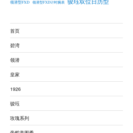
骏珏双位日历型
领潜型FXD
领潜型FXD计时腕表
首页
碧湾
领潜
皇家
1926
骏珏
玫瑰系列
帝舵美图秀