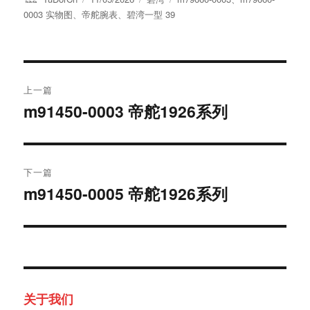
者
布
类
签
0003 实物图
、
帝舵腕表
、
碧湾一型 39
于
文
上一篇
章
m91450-0003 帝舵1926系列
上
篇
导
文
航
章：
下一篇
m91450-0005 帝舵1926系列
下
篇
文
章：
关于我们