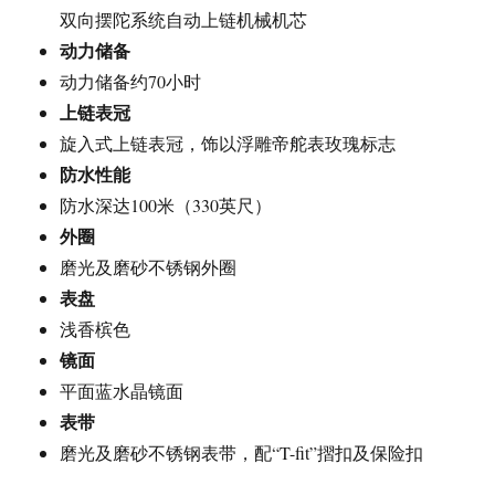
双向摆陀系统自动上链机械机芯
动力储备
动力储备约70小时
上链表冠
旋入式上链表冠，饰以浮雕帝舵表玫瑰标志
防水性能
防水深达100米（330英尺）
外圈
磨光及磨砂不锈钢外圈
表盘
浅香槟色
镜面
平面蓝水晶镜面
表带
磨光及磨砂不锈钢表带，配“T-fit”摺扣及保险扣