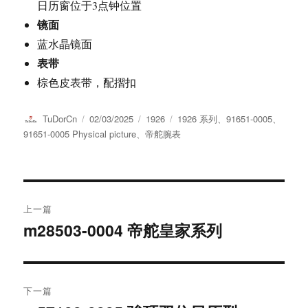
日历窗位于3点钟位置
镜面
蓝水晶镜面
表带
棕色皮表带，配摺扣
作
发
分
标
TuDorCn
02/03/2025
1926
1926 系列
、
91651-0005
、
者
布
类
签
91651-0005 Physical picture
、
帝舵腕表
于
文
上一篇
章
m28503-0004 帝舵皇家系列
上
篇
导
文
航
章：
下一篇