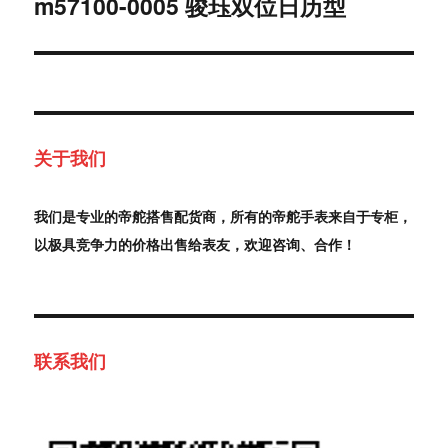
m57100-0005 骏珏双位日历型
下
篇
文
章：
关于我们
我们是专业的帝舵搭售配货商，所有的帝舵手表来自于专柜，
以极具竞争力的价格出售给表友，欢迎咨询、合作！
联系我们