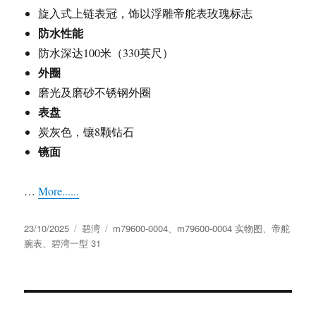
旋入式上链表冠，饰以浮雕帝舵表玫瑰标志
防水性能
防水深达100米（330英尺）
外圈
磨光及磨砂不锈钢外圈
表盘
炭灰色，镶8颗钻石
镜面
…
More......
发
分
标
23/10/2025
碧湾
m79600-0004
、
m79600-0004 实物图
、
帝舵
布
类
签
腕表
、
碧湾一型 31
于