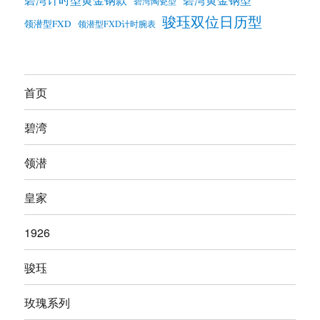
碧湾计时型黄金钢款
碧湾黄金钢型
碧湾陶瓷型
骏珏双位日历型
领潜型FXD
领潜型FXD计时腕表
首页
碧湾
领潜
皇家
1926
骏珏
玫瑰系列