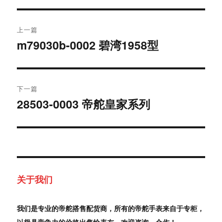
文
上一篇
章
m79030b-0002 碧湾1958型
上
篇
导
文
航
章：
下一篇
28503-0003 帝舵皇家系列
下
篇
文
章：
关于我们
我们是专业的帝舵搭售配货商，所有的帝舵手表来自于专柜，