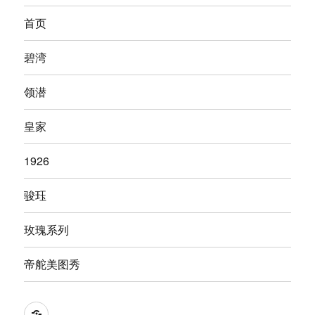
首页
碧湾
领潜
皇家
1926
骏珏
玫瑰系列
帝舵美图秀
Tying