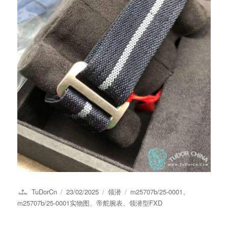
作
发
分
标
TuDorCn
23/02/2025
领潜
m25707b/25-0001
、
者
布
类
签
m25707b/25-0001实物图
、
帝舵腕表
、
领潜型FXD
于