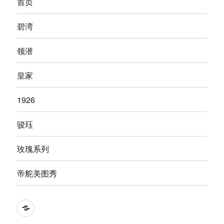
首页
碧湾
领潜
皇家
1926
骏珏
玫瑰系列
帝舵美图秀
Tying
Tudor