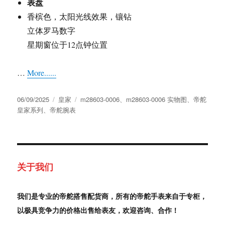
表盘
香槟色，太阳光线效果，镶钻
立体罗马数字
星期窗位于12点钟位置
…
More......
发
分
标
06/09/2025
皇家
m28603-0006
、
m28603-0006 实物图
、
帝舵
布
类
签
皇家系列
、
帝舵腕表
于
关于我们
我们是专业的帝舵搭售配货商，所有的帝舵手表来自于专柜，
以极具竞争力的价格出售给表友，欢迎咨询、合作！